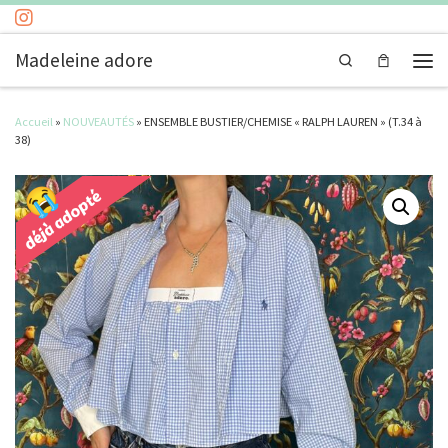
Passer au contenu
Madeleine adore
Search
Men
Accueil
»
NOUVEAUTÉS
»
ENSEMBLE BUSTIER/CHEMISE « RALPH LAUREN » (T.34 à
38)