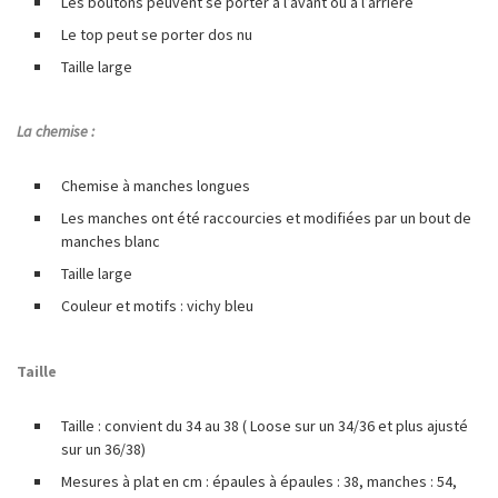
Les boutons peuvent se porter à l’avant ou à l’arrière
Le top peut se porter dos nu
Taille large
La chemise :
Chemise à manches longues
Les manches ont été raccourcies et modifiées par un bout de
manches blanc
Taille large
Couleur et motifs : vichy bleu
Taille
Taille : convient du 34 au 38 ( Loose sur un 34/36 et plus ajusté
sur un 36/38)
Mesures à plat en cm : épaules à épaules : 38, manches : 54,