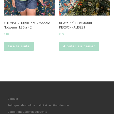
CHEMISE « BURBERRY » Modèle
NEW !! PRÉ COMMANDE
Nolwenn (T.36 à 40)
PERSONNALISÉE !
€
84
€
74
Lire la suite
Ajouter au panier
Contact
Politiques de confidentialité et mentions légales
Conditions Générales de vente